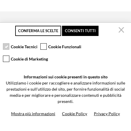
CONFERMA LE SCELTE
CONSENTI TUTTI
Secure payment
Free returns up to 30
Customer service
days
Cookie Tecnici
Cookie Funzionali
Cookie di Marketing
VCOMPONENTS SRL UNIPERSONALE
Informazioni sui cookie presenti in questo sito
Via Galileo Galilei 5 | Verano Brianza (MB) 20843 | ITALY
Utilizziamo i cookie per raccogliere e analizzare informazioni sulle
0362-805407
-
info@valtermoto.com
prestazioni e sull'utilizzo del sito, per fornire funzionalità di social
media e per migliorare e personalizzare contenuti e pubblicità
presenti.
Search your bike
Mostra più informazioni
Cookie Policy
Privacy Policy
Search your product