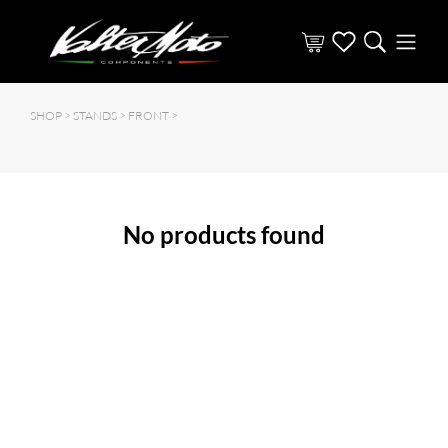
SHOP >
STANDS
>
FRONT
>
No products found