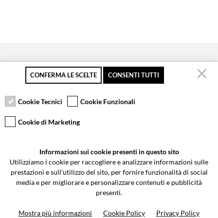
CONFERMA LE SCELTE
CONSENTI TUTTI
Secure payment
Free returns up to 30
Customer service
days
Cookie Tecnici
Cookie Funzionali
Cookie di Marketing
VCOMPONENTS SRL UNIPERSONALE
Informazioni sui cookie presenti in questo sito
Via Galileo Galilei 5 | Verano Brianza (MB) 20843 | ITALY
Utilizziamo i cookie per raccogliere e analizzare informazioni sulle
0362-805407
-
info@valtermoto.com
prestazioni e sull'utilizzo del sito, per fornire funzionalità di social
media e per migliorare e personalizzare contenuti e pubblicità
presenti.
Search your bike
Mostra più informazioni
Cookie Policy
Privacy Policy