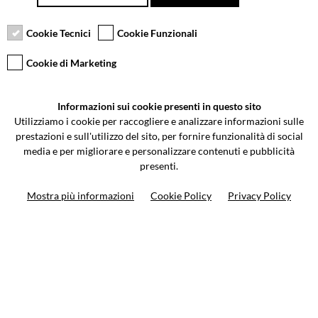
Secure payment
Free returns up to 30
Customer service
days
Cookie Tecnici
Cookie Funzionali
Cookie di Marketing
VCOMPONENTS SRL UNIPERSONALE
Informazioni sui cookie presenti in questo sito
Via Galileo Galilei 5 | Verano Brianza (MB) 20843 | ITALY
Utilizziamo i cookie per raccogliere e analizzare informazioni sulle
0362-805407
-
info@valtermoto.com
prestazioni e sull'utilizzo del sito, per fornire funzionalità di social
media e per migliorare e personalizzare contenuti e pubblicità
presenti.
Search your bike
Mostra più informazioni
Cookie Policy
Privacy Policy
Search your product
10%
on your next order
Subscribe to the newsletter