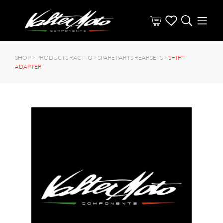
SHOP >
PRODUCTS RACING
>
SPARE PARTS REARSETS
>
SHIFT
ADAPTER