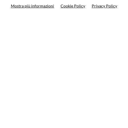
Mostra più informazioni
Cookie Policy
Privacy Policy
Search your product
10%
on your next order
Subscribe to the newsletter
Privacy policy
Cookie Policy
Terms and condition
© VCOMPONENTS SRL UNIPERSONALE 2021 | P.IVA
08501640968