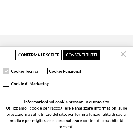
CONFERMA LE SCELTE
CONSENTI TUTTI
Secure payment
Free returns up to 30
Customer service
days
Cookie Tecnici
Cookie Funzionali
Cookie di Marketing
VCOMPONENTS SRL UNIPERSONALE
Informazioni sui cookie presenti in questo sito
Via Galileo Galilei 5 | Verano Brianza (MB) 20843 | ITALY
Utilizziamo i cookie per raccogliere e analizzare informazioni sulle
0362-805407
-
info@valtermoto.com
prestazioni e sull'utilizzo del sito, per fornire funzionalità di social
media e per migliorare e personalizzare contenuti e pubblicità
presenti.
Search your bike