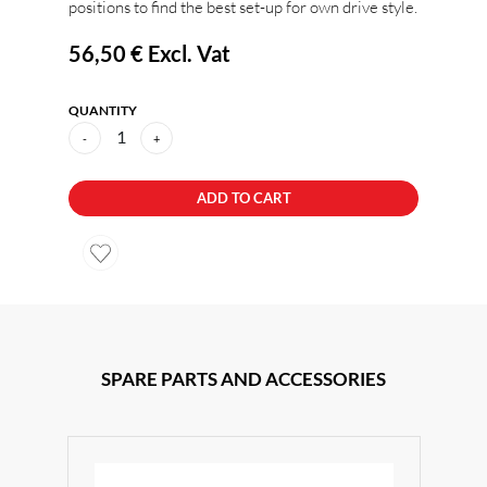
positions to find the best set-up for own drive style.
56,50 €
Excl. Vat
QUANTITY
1
-
+
ADD TO CART
SPARE PARTS AND ACCESSORIES