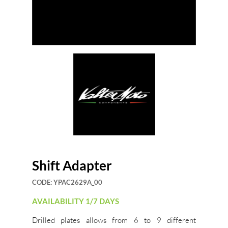
Shift Adapter
CODE:
YPAC2629A_00
AVAILABILITY 1/7 DAYS
Drilled plates allows from 6 to 9 different