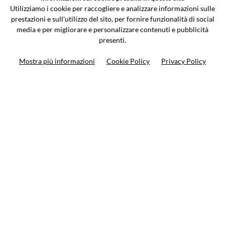
Via Galileo Galilei 5 | Verano Brianza (MB) 20843 | ITALY
Utilizziamo i cookie per raccogliere e analizzare informazioni sulle
0362-805407
-
info@valtermoto.com
prestazioni e sull'utilizzo del sito, per fornire funzionalità di social
media e per migliorare e personalizzare contenuti e pubblicità
presenti.
Search your bike
Mostra più informazioni
Cookie Policy
Privacy Policy
Search your product
10%
on your next order
Subscribe to the newsletter
Privacy policy
Cookie Policy