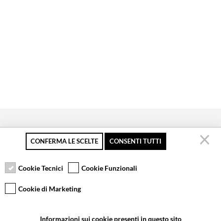
CONFERMA LE SCELTE
CONSENTI TUTTI
Secure payment
Free returns up to 30
Customer service
days
Cookie Tecnici
Cookie Funzionali
Cookie di Marketing
VCOMPONENTS SRL UNIPERSONALE
Informazioni sui cookie presenti in questo sito