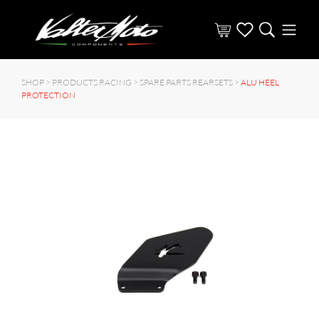
SHOP >
PRODUCTS RACING
>
SPARE PARTS REARSETS
>
ALU HEEL
PROTECTION