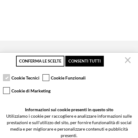
CONFERMA LE SCELTE
CONSENTI TUTTI
Secure payment
Free returns up to 30
Customer service
days
Cookie Tecnici
Cookie Funzionali
Cookie di Marketing
VCOMPONENTS SRL UNIPERSONALE
Informazioni sui cookie presenti in questo sito
Via Galileo Galilei 5 | Verano Brianza (MB) 20843 | ITALY
Utilizziamo i cookie per raccogliere e analizzare informazioni sulle
0362-805407
-
info@valtermoto.com
prestazioni e sull'utilizzo del sito, per fornire funzionalità di social
media e per migliorare e personalizzare contenuti e pubblicità
presenti.