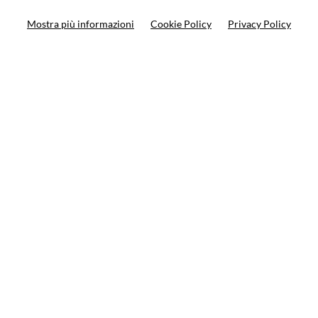
Search your bike
Mostra più informazioni
Cookie Policy
Privacy Policy
Search your product
10%
on your next order
Subscribe to the newsletter
Privacy policy
Cookie Policy
Terms and condition
© VCOMPONENTS SRL UNIPERSONALE 2021 | P.IVA
08501640968