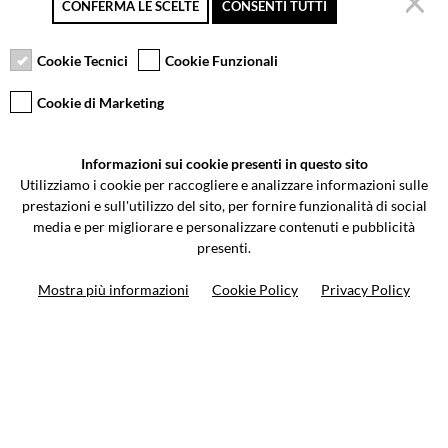
CONFERMA LE SCELTE
CONSENTI TUTTI
Secure payment
Free returns up to 30
Customer service
days
Cookie Tecnici
Cookie Funzionali
Cookie di Marketing
VCOMPONENTS SRL UNIPERSONALE
Informazioni sui cookie presenti in questo sito
Via Galileo Galilei 5 | Verano Brianza (MB) 20843 | ITALY
Utilizziamo i cookie per raccogliere e analizzare informazioni sulle
0362-805407
-
info@valtermoto.com
prestazioni e sull'utilizzo del sito, per fornire funzionalità di social
media e per migliorare e personalizzare contenuti e pubblicità
presenti.
Search your bike
Mostra più informazioni
Cookie Policy
Privacy Policy
Search your product
10%
on your next order