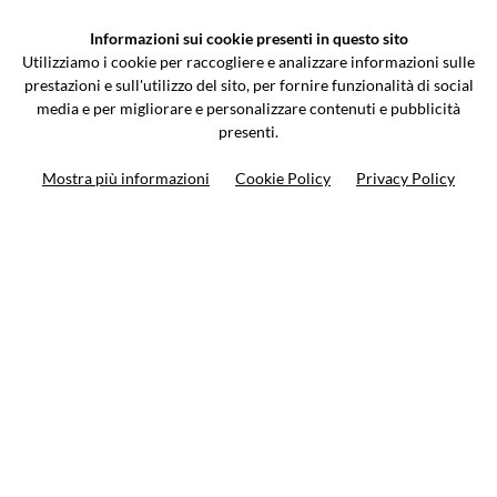
Informazioni sui cookie presenti in questo sito
Via Galileo Galilei 5 | Verano Brianza (MB) 20843 | ITALY
Utilizziamo i cookie per raccogliere e analizzare informazioni sulle
0362-805407
-
info@valtermoto.com
prestazioni e sull'utilizzo del sito, per fornire funzionalità di social
media e per migliorare e personalizzare contenuti e pubblicità
presenti.
Search your bike
Mostra più informazioni
Cookie Policy
Privacy Policy
Search your product
10%
on your next order
Subscribe to the newsletter