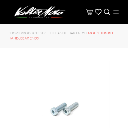
SHOP >
PRODUCTS STREET
>
HANDLEBAR ENDS
>
MOUNTING KIT
HANDLEBAR ENDS