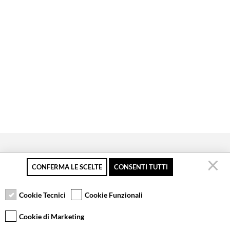
CONFERMA LE SCELTE
CONSENTI TUTTI
Secure payment
Free returns up to 30
Customer service
days
Cookie Tecnici
Cookie Funzionali
Cookie di Marketing
VCOMPONENTS SRL UNIPERSONALE