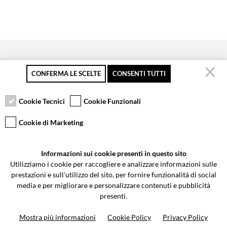
CONFERMA LE SCELTE
CONSENTI TUTTI
Secure payment
Free returns up to 30
Customer service
days
Cookie Tecnici
Cookie Funzionali
Cookie di Marketing
VCOMPONENTS SRL UNIPERSONALE
Informazioni sui cookie presenti in questo sito
Via Galileo Galilei 5 | Verano Brianza (MB) 20843 | ITALY
Utilizziamo i cookie per raccogliere e analizzare informazioni sulle
0362-805407
-
info@valtermoto.com
prestazioni e sull'utilizzo del sito, per fornire funzionalità di social
media e per migliorare e personalizzare contenuti e pubblicità
presenti.
Search your bike
Mostra più informazioni
Cookie Policy
Privacy Policy