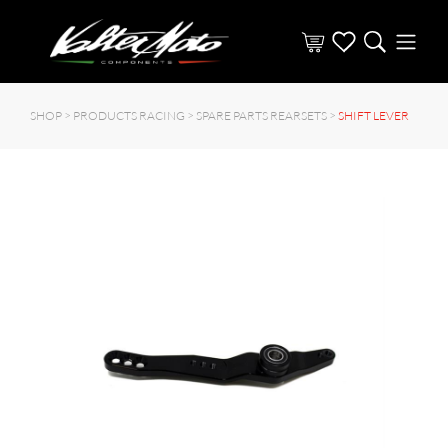
SHOP >
PRODUCTS RACING
>
SPARE PARTS REARSETS
>
SHIFT LEVER