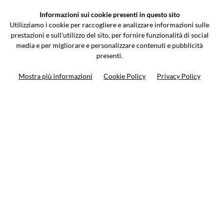
Informazioni sui cookie presenti in questo sito
Via Galileo Galilei 5 | Verano Brianza (MB) 20843 | ITALY
Utilizziamo i cookie per raccogliere e analizzare informazioni sulle
0362-805407
-
info@valtermoto.com
prestazioni e sull'utilizzo del sito, per fornire funzionalità di social
media e per migliorare e personalizzare contenuti e pubblicità
presenti.
Search your bike
Mostra più informazioni
Cookie Policy
Privacy Policy
Search your product
10%
on your next order
Subscribe to the newsletter
Privacy policy