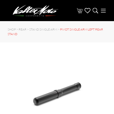
SHOP >
REAR
>
STAND SINGLE ARM
>
PIVOT SINGLE ARM LEFT REAR
STAND