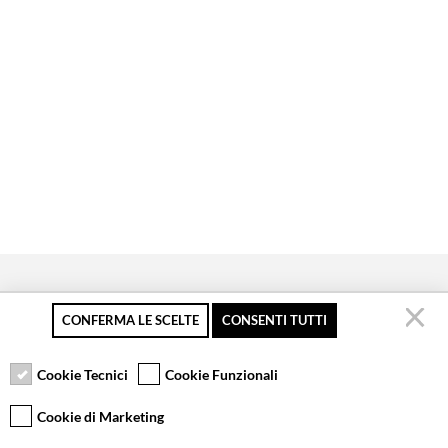
CONFERMA LE SCELTE
CONSENTI TUTTI
Secure payment
Free returns up to 30
Customer service
days
Cookie Tecnici
Cookie Funzionali
Cookie di Marketing
VCOMPONENTS SRL UNIPERSONALE