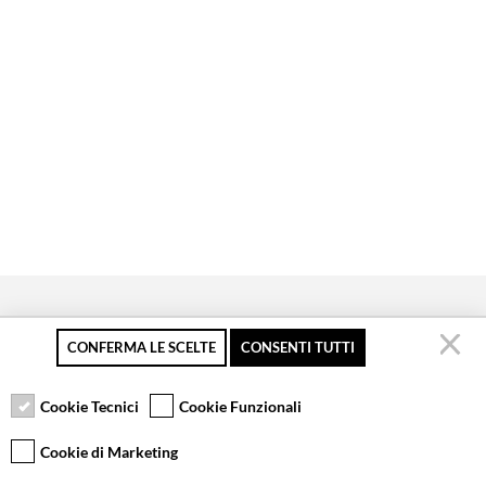
CONFERMA LE SCELTE
CONSENTI TUTTI
Secure payment
Free returns up to 30
Customer service
days
Cookie Tecnici
Cookie Funzionali
Cookie di Marketing
VCOMPONENTS SRL UNIPERSONALE