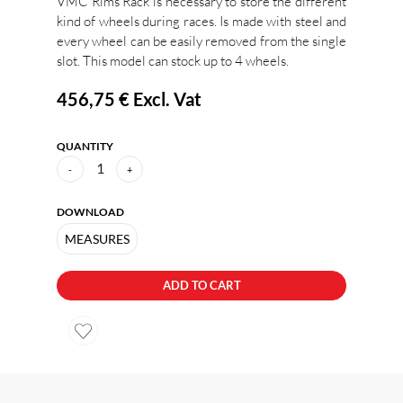
VMC Rims Rack is necessary to store the different
kind of wheels during races. Is made with steel and
every wheel can be easily removed from the single
slot. This model can stock up to 4 wheels.
456,75 €
Excl. Vat
QUANTITY
1
-
+
DOWNLOAD
MEASURES
ADD TO CART