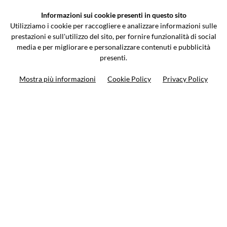
Informazioni sui cookie presenti in questo sito
Via Galileo Galilei 5 | Verano Brianza (MB) 20843 | ITALY
Utilizziamo i cookie per raccogliere e analizzare informazioni sulle
0362-805407
-
info@valtermoto.com
prestazioni e sull'utilizzo del sito, per fornire funzionalità di social
media e per migliorare e personalizzare contenuti e pubblicità
presenti.
Search your bike
Mostra più informazioni
Cookie Policy
Privacy Policy
Search your product
10%
on your next order
Subscribe to the newsletter
Privacy policy