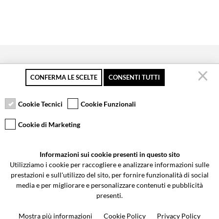
CONFERMA LE SCELTE
CONSENTI TUTTI
Secure payment
Free returns up to 30
Customer service
days
Cookie Tecnici
Cookie Funzionali
Cookie di Marketing
VCOMPONENTS SRL UNIPERSONALE
Informazioni sui cookie presenti in questo sito
Via Galileo Galilei 5 | Verano Brianza (MB) 20843 | ITALY
Utilizziamo i cookie per raccogliere e analizzare informazioni sulle
0362-805407
-
info@valtermoto.com
prestazioni e sull'utilizzo del sito, per fornire funzionalità di social
media e per migliorare e personalizzare contenuti e pubblicità
presenti.
Search your bike
Mostra più informazioni
Cookie Policy
Privacy Policy