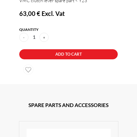
VMC clutch lever spare part < Y23
63,00 €
Excl. Vat
QUANTITY
1
-
+
ADD TO CART
SPARE PARTS AND ACCESSORIES