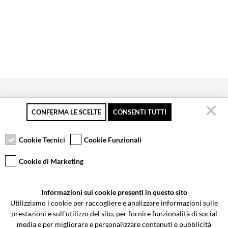
CONFERMA LE SCELTE
CONSENTI TUTTI
Secure payment
Free returns up to 30
Customer service
days
Cookie Tecnici
Cookie Funzionali
Cookie di Marketing
VCOMPONENTS SRL UNIPERSONALE
Informazioni sui cookie presenti in questo sito
Via Galileo Galilei 5 | Verano Brianza (MB) 20843 | ITALY
Utilizziamo i cookie per raccogliere e analizzare informazioni sulle
0362-805407
-
info@valtermoto.com
prestazioni e sull'utilizzo del sito, per fornire funzionalità di social
media e per migliorare e personalizzare contenuti e pubblicità