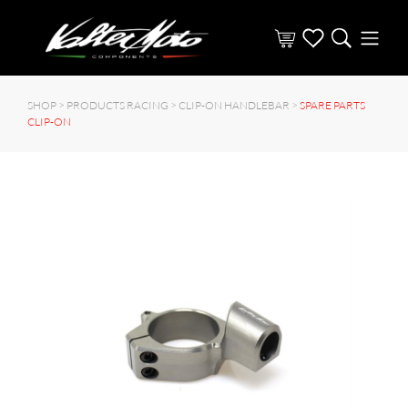
SHOP >
PRODUCTS RACING
>
CLIP-ON HANDLEBAR
>
SPARE PARTS
CLIP-ON