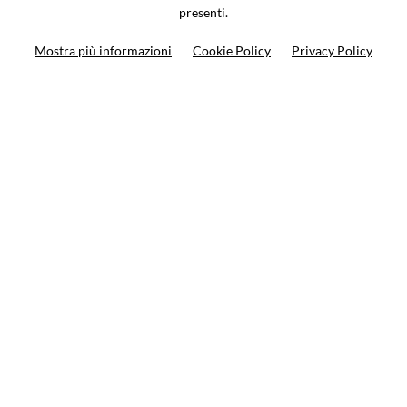
presenti.
Search your bike
Mostra più informazioni
Cookie Policy
Privacy Policy
Search your product
10%
on your next order
Subscribe to the newsletter
Privacy policy
Cookie Policy
Terms and condition
© VCOMPONENTS SRL UNIPERSONALE 2021 | P.IVA