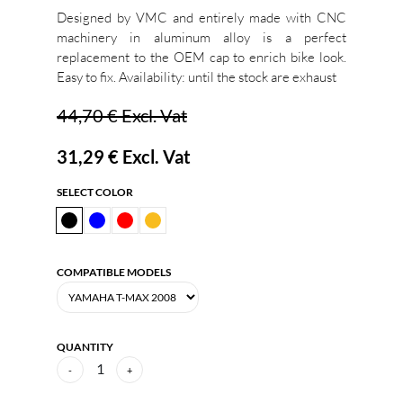
Designed by VMC and entirely made with CNC
machinery in aluminum alloy is a perfect
replacement to the OEM cap to enrich bike look.
Easy to fix. Availability: until the stock are exhaust
44,70 €
Excl. Vat
31,29 €
Excl. Vat
SELECT COLOR
COMPATIBLE MODELS
QUANTITY
1
-
+