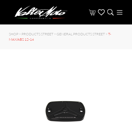
SHOP >
PRODUCTS STREET
>
GENERAL PRODUCTS STREET
>
T-
MAX/ABS 12-14