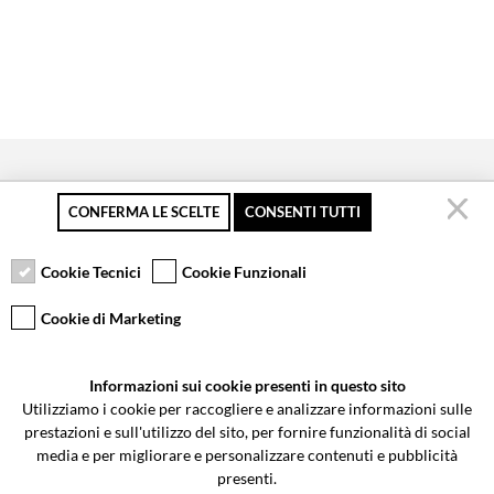
CONFERMA LE SCELTE
CONSENTI TUTTI
Secure payment
Free returns up to 30
Customer service
days
Cookie Tecnici
Cookie Funzionali
Cookie di Marketing
VCOMPONENTS SRL UNIPERSONALE
Informazioni sui cookie presenti in questo sito
Via Galileo Galilei 5 | Verano Brianza (MB) 20843 | ITALY
Utilizziamo i cookie per raccogliere e analizzare informazioni sulle
0362-805407
-
info@valtermoto.com
prestazioni e sull'utilizzo del sito, per fornire funzionalità di social
media e per migliorare e personalizzare contenuti e pubblicità
presenti.
Search your bike