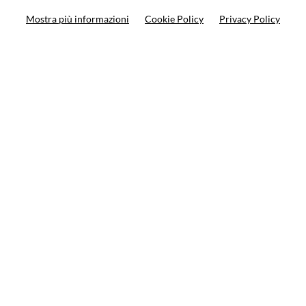
Mostra più informazioni
Cookie Policy
Privacy Policy
Search your product
10%
on your next order
Subscribe to the newsletter
Privacy policy
Cookie Policy
Terms and condition
© VCOMPONENTS SRL UNIPERSONALE 2021 | P.IVA
08501640968