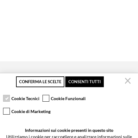
CONFERMA LE SCELTE
CONSENTI TUTTI
Secure payment
Free returns up to 30
Customer service
days
Cookie Tecnici
Cookie Funzionali
Cookie di Marketing
VCOMPONENTS SRL UNIPERSONALE
Informazioni sui cookie presenti in questo sito
Via Galileo Galilei 5 | Verano Brianza (MB) 20843 | ITALY
Utilizziamo i cookie per raccogliere e analizzare informazioni sulle