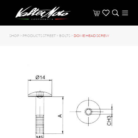
SHOP >
PRODUCTS STREET
>
BOLTS
>
DOME HEAD SCREW