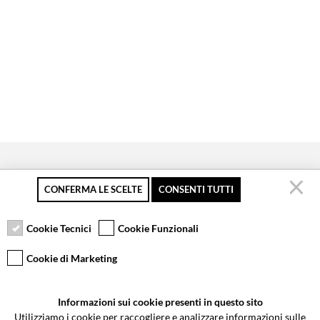
CONFERMA LE SCELTE
CONSENTI TUTTI
Secure payment
Free returns up to 30
Customer service
days
Cookie Tecnici
Cookie Funzionali
Cookie di Marketing
VCOMPONENTS SRL UNIPERSONALE
Informazioni sui cookie presenti in questo sito
Via Galileo Galilei 5 | Verano Brianza (MB) 20843 | ITALY
Utilizziamo i cookie per raccogliere e analizzare informazioni sulle