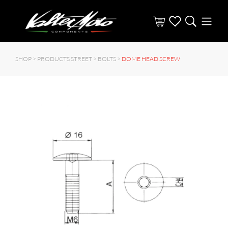
SHOP >
PRODUCTS STREET
>
BOLTS
>
DOME HEAD SCREW