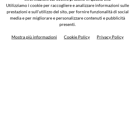
Via Galileo Galilei 5 | Verano Brianza (MB) 20843 | ITALY
Utilizziamo i cookie per raccogliere e analizzare informazioni sulle
0362-805407
-
info@valtermoto.com
prestazioni e sull'utilizzo del sito, per fornire funzionalità di social
media e per migliorare e personalizzare contenuti e pubblicità
presenti.
Search your bike
Mostra più informazioni
Cookie Policy
Privacy Policy
Search your product
10%
on your next order
Subscribe to the newsletter
Privacy policy
Cookie Policy