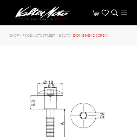
SHOP >
PRODUCTS STREET
>
BOLTS
>
DOME HEAD SCREW