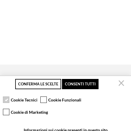
CONFERMA LE SCELTE
CONSENTI TUTTI
Secure payment
Free returns up to 30
Customer service
days
Cookie Tecnici
Cookie Funzionali
Cookie di Marketing
VCOMPONENTS SRL UNIPERSONALE
Informazioni sui cookie presenti in questo sito