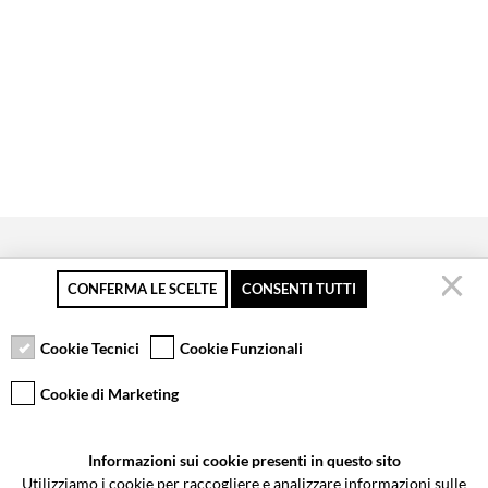
CONFERMA LE SCELTE
CONSENTI TUTTI
Secure payment
Free returns up to 30
Customer service
days
Cookie Tecnici
Cookie Funzionali
Cookie di Marketing
VCOMPONENTS SRL UNIPERSONALE
Informazioni sui cookie presenti in questo sito
Via Galileo Galilei 5 | Verano Brianza (MB) 20843 | ITALY
Utilizziamo i cookie per raccogliere e analizzare informazioni sulle