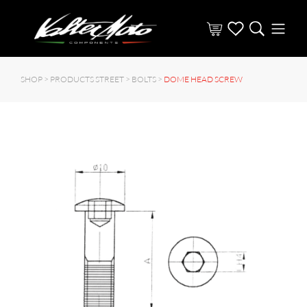
SHOP >
PRODUCTS STREET
>
BOLTS
>
DOME HEAD SCREW