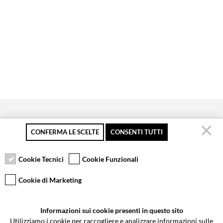
CONFERMA LE SCELTE
CONSENTI TUTTI
Secure payment
Free returns up to 30
Customer service
days
Cookie Tecnici
Cookie Funzionali
Cookie di Marketing
VCOMPONENTS SRL UNIPERSONALE
Informazioni sui cookie presenti in questo sito
Via Galileo Galilei 5 | Verano Brianza (MB) 20843 | ITALY
Utilizziamo i cookie per raccogliere e analizzare informazioni sulle