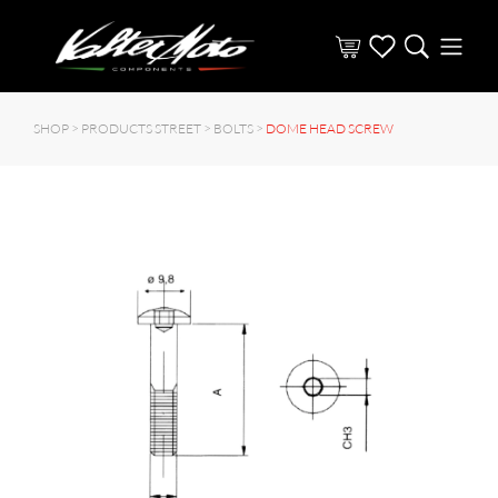
SHOP >
PRODUCTS STREET
>
BOLTS
>
DOME HEAD SCREW