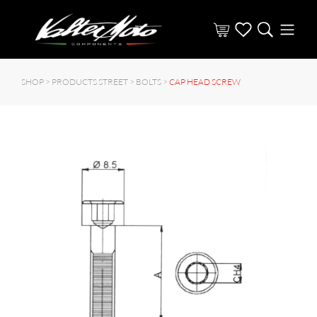
SHOP >
PRODUCTS STREET
>
BOLTS
>
CAP HEAD SCREW