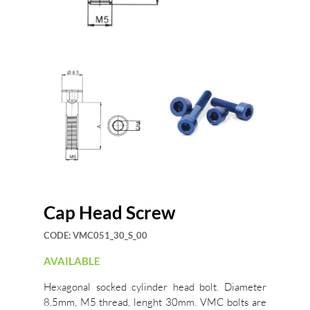
Cap Head Screw
CODE:
VMC051_30_S_00
AVAILABLE
Hexagonal socked cylinder head bolt. Diameter
8.5mm, M5 thread, lenght 30mm. VMC bolts are