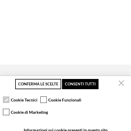
CONFERMA LE SCELTE
CONSENTI TUTTI
Secure payment
Free returns up to 30
Customer service
days
Cookie Tecnici
Cookie Funzionali
Cookie di Marketing
VCOMPONENTS SRL UNIPERSONALE
Informazioni sui cookie presenti in questo sito