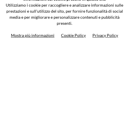
Via Galileo Galilei 5 | Verano Brianza (MB) 20843 | ITALY
Utilizziamo i cookie per raccogliere e analizzare informazioni sulle
0362-805407
-
info@valtermoto.com
prestazioni e sull'utilizzo del sito, per fornire funzionalità di social
media e per migliorare e personalizzare contenuti e pubblicità
presenti.
Search your bike
Mostra più informazioni
Cookie Policy
Privacy Policy
Search your product
10%
on your next order
Subscribe to the newsletter
Privacy policy
Cookie Policy