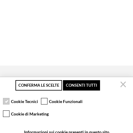
CONFERMA LE SCELTE
CONSENTI TUTTI
Secure payment
Free returns up to 30
Customer service
days
Cookie Tecnici
Cookie Funzionali
Cookie di Marketing
VCOMPONENTS SRL UNIPERSONALE
Informazioni sui cookie presenti in questo sito