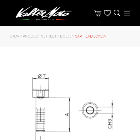
SHOP >
PRODUCTS STREET
>
BOLTS
>
CAP HEAD SCREW