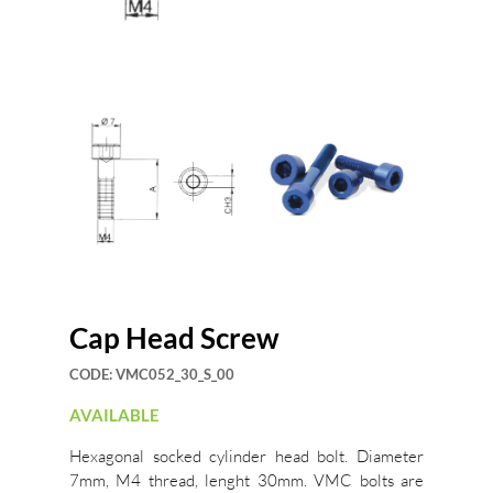
Cap Head Screw
CODE:
VMC052_30_S_00
AVAILABLE
Hexagonal socked cylinder head bolt. Diameter
7mm, M4 thread, lenght 30mm. VMC bolts are