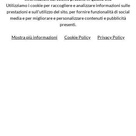
Via Galileo Galilei 5 | Verano Brianza (MB) 20843 | ITALY
Utilizziamo i cookie per raccogliere e analizzare informazioni sulle
0362-805407
-
info@valtermoto.com
prestazioni e sull'utilizzo del sito, per fornire funzionalità di social
media e per migliorare e personalizzare contenuti e pubblicità
presenti.
Search your bike
Mostra più informazioni
Cookie Policy
Privacy Policy
Search your product
10%
on your next order
Subscribe to the newsletter
Privacy policy
Cookie Policy