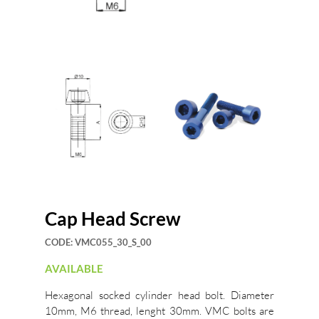
Cap Head Screw
CODE:
VMC055_30_S_00
AVAILABLE
Hexagonal socked cylinder head bolt. Diameter
10mm, M6 thread, lenght 30mm. VMC bolts are