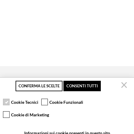
CONFERMA LE SCELTE
CONSENTI TUTTI
Secure payment
Free returns up to 30
Customer service
days
Cookie Tecnici
Cookie Funzionali
Cookie di Marketing
VCOMPONENTS SRL UNIPERSONALE
Informazioni sui cookie presenti in questo sito