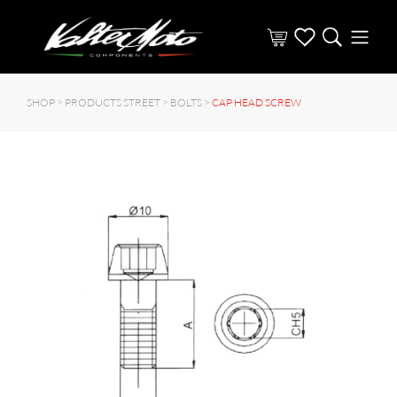
SHOP >
PRODUCTS STREET
>
BOLTS
>
CAP HEAD SCREW