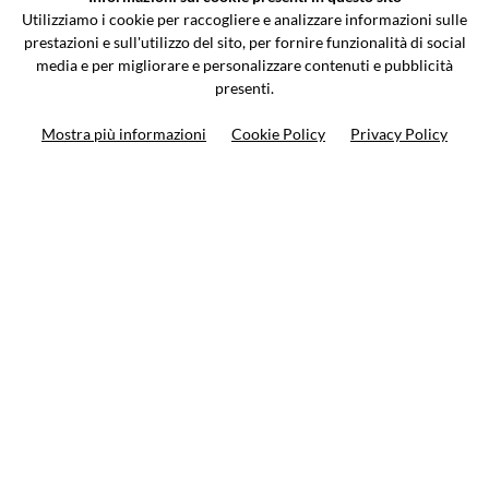
Via Galileo Galilei 5 | Verano Brianza (MB) 20843 | ITALY
Utilizziamo i cookie per raccogliere e analizzare informazioni sulle
0362-805407
-
info@valtermoto.com
prestazioni e sull'utilizzo del sito, per fornire funzionalità di social
media e per migliorare e personalizzare contenuti e pubblicità
presenti.
Search your bike
Mostra più informazioni
Cookie Policy
Privacy Policy
Search your product
10%
on your next order
Subscribe to the newsletter
Privacy policy
Cookie Policy