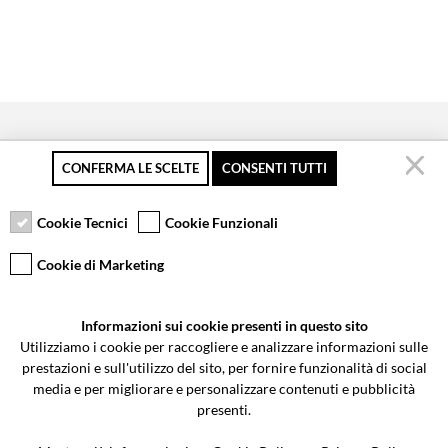
CONFERMA LE SCELTE
CONSENTI TUTTI
Secure payment
Free returns up to 30
Customer service
days
Cookie Tecnici
Cookie Funzionali
Cookie di Marketing
VCOMPONENTS SRL UNIPERSONALE
Informazioni sui cookie presenti in questo sito
Via Galileo Galilei 5 | Verano Brianza (MB) 20843 | ITALY
Utilizziamo i cookie per raccogliere e analizzare informazioni sulle
0362-805407
-
info@valtermoto.com
prestazioni e sull'utilizzo del sito, per fornire funzionalità di social
media e per migliorare e personalizzare contenuti e pubblicità
presenti.
Search your bike