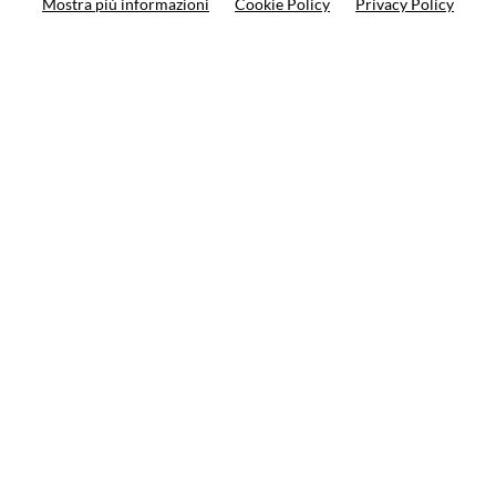
Mostra più informazioni
Cookie Policy
Privacy Policy
Search your product
10%
on your next order
Subscribe to the newsletter
Privacy policy
Cookie Policy
Terms and condition
© VCOMPONENTS SRL UNIPERSONALE 2021 | P.IVA
08501640968