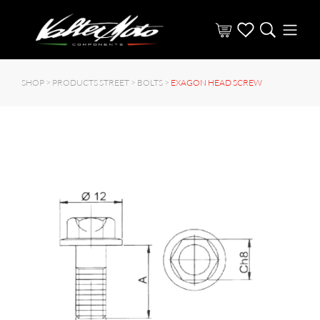
SHOP >
PRODUCTS STREET
>
BOLTS
>
EXAGON HEAD SCREW