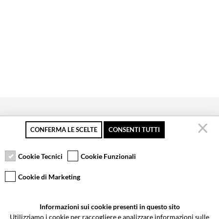
CONFERMA LE SCELTE
CONSENTI TUTTI
Secure payment
Free returns up to 30
Customer service
days
Cookie Tecnici
Cookie Funzionali
Cookie di Marketing
VCOMPONENTS SRL UNIPERSONALE
Informazioni sui cookie presenti in questo sito
Via Galileo Galilei 5 | Verano Brianza (MB) 20843 | ITALY
Utilizziamo i cookie per raccogliere e analizzare informazioni sulle