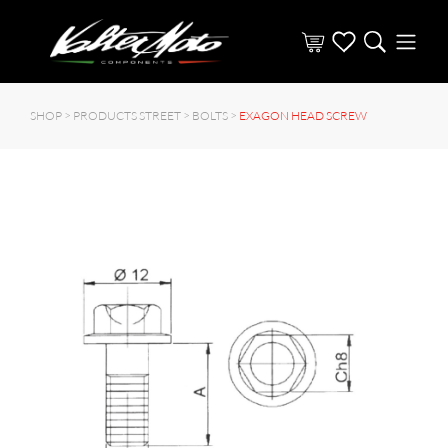
SHOP >
PRODUCTS STREET
>
BOLTS
>
EXAGON HEAD SCREW