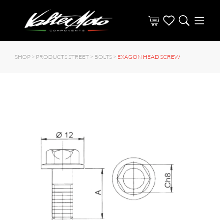
SHOP >
PRODUCTS STREET
>
BOLTS
>
EXAGON HEAD SCREW