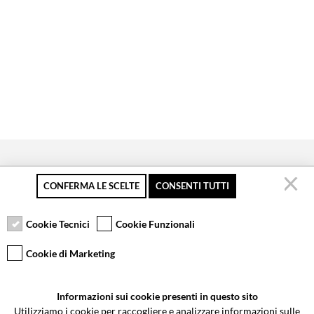
CONFERMA LE SCELTE
CONSENTI TUTTI
Secure payment
Free returns up to 30
Customer service
days
Cookie Tecnici
Cookie Funzionali
Cookie di Marketing
VCOMPONENTS SRL UNIPERSONALE
Informazioni sui cookie presenti in questo sito
Via Galileo Galilei 5 | Verano Brianza (MB) 20843 | ITALY
Utilizziamo i cookie per raccogliere e analizzare informazioni sulle