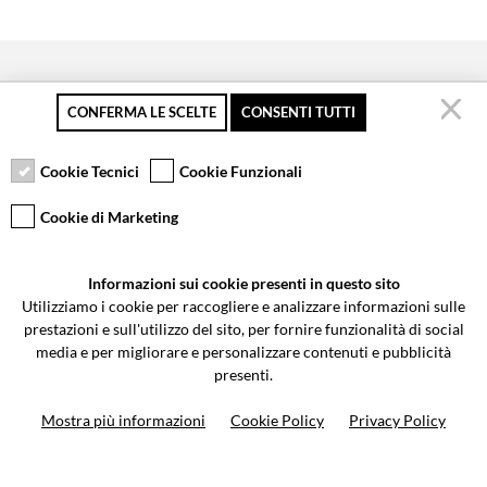
CONFERMA LE SCELTE
CONSENTI TUTTI
Secure payment
Free returns up to 30
Customer service
days
Cookie Tecnici
Cookie Funzionali
Cookie di Marketing
VCOMPONENTS SRL UNIPERSONALE
Informazioni sui cookie presenti in questo sito
Via Galileo Galilei 5 | Verano Brianza (MB) 20843 | ITALY
Utilizziamo i cookie per raccogliere e analizzare informazioni sulle
0362-805407
-
info@valtermoto.com
prestazioni e sull'utilizzo del sito, per fornire funzionalità di social
media e per migliorare e personalizzare contenuti e pubblicità
presenti.
Search your bike
Mostra più informazioni
Cookie Policy
Privacy Policy
Search your product