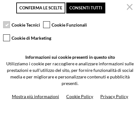
CONFERMA LE SCELTE
CONSENTI TUTTI
Secure payment
Free returns up to 30
Customer service
days
Cookie Tecnici
Cookie Funzionali
Cookie di Marketing
VCOMPONENTS SRL UNIPERSONALE
Informazioni sui cookie presenti in questo sito
Via Galileo Galilei 5 | Verano Brianza (MB) 20843 | ITALY
Utilizziamo i cookie per raccogliere e analizzare informazioni sulle
0362-805407
-
info@valtermoto.com
prestazioni e sull'utilizzo del sito, per fornire funzionalità di social
media e per migliorare e personalizzare contenuti e pubblicità
presenti.
Search your bike
Mostra più informazioni
Cookie Policy
Privacy Policy
Search your product
10%
on your next order