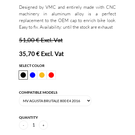
Designed by VMC and entirely made with CNC
machinery in aluminum alloy is a perfect
replacement to the OEM cap to enrich bike look.
Easy to fix. Availability: until the stock are exhaust
51,00 €
Excl. Vat
35,70 €
Excl. Vat
SELECT COLOR
COMPATIBLE MODELS
QUANTITY
1
-
+