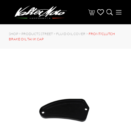
SHOP >
PRODUCTS STREET
>
FLUID OIL COVER
>
FRONT/CLUTCH
BRAKE OIL TANK CAP