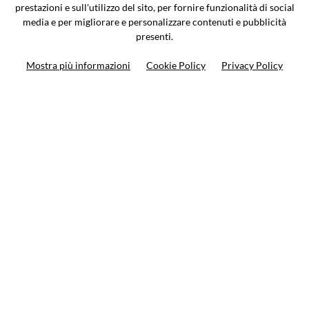
0362-805407
-
info@valtermoto.com
prestazioni e sull'utilizzo del sito, per fornire funzionalità di social
media e per migliorare e personalizzare contenuti e pubblicità
presenti.
Ricerca moto
Mostra più informazioni
Cookie Policy
Privacy Policy
Ricerca prodotto
10%
di sconto sul primo ordine
Iscriviti alla newsletter
Privacy policy
Cookie Policy
Termini e condizioni