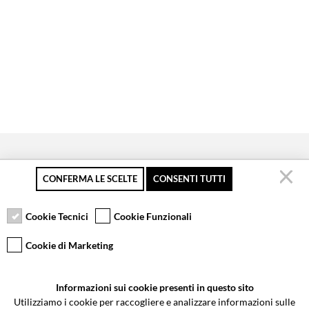
CONFERMA LE SCELTE
CONSENTI TUTTI
Pagamento sicuro
Resi gratuiti fino a 30
Servizio clienti
giorni
Cookie Tecnici
Cookie Funzionali
Cookie di Marketing
VCOMPONENTS SRL UNIPERSONALE
Informazioni sui cookie presenti in questo sito
Via Galileo Galilei 5 | Verano Brianza (MB) 20843 | ITALY
Utilizziamo i cookie per raccogliere e analizzare informazioni sulle