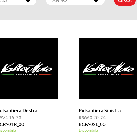
CERCA
ulsantiera Destra
Pulsantiera Sinistra
SV4 15-23
RS660 20-24
CPA01R_00
RCPA02L_00
isponibile
Disponibile