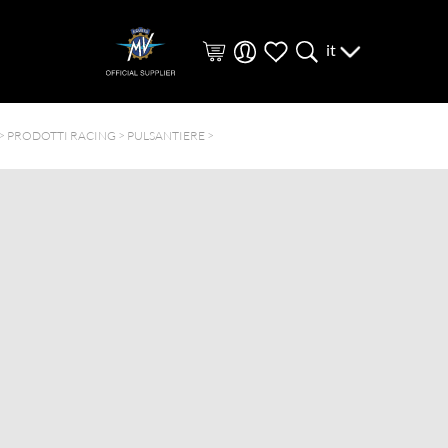
it
>
PRODOTTI RACING
>
PULSANTIERE
>