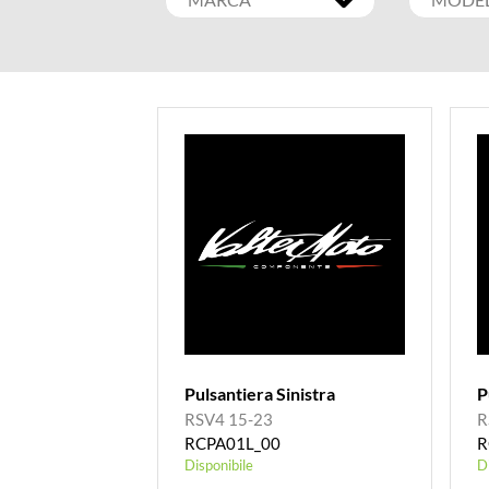
Pulsantiera Sinistra
P
RSV4 15-23
R
RCPA01L_00
R
Disponibile
D