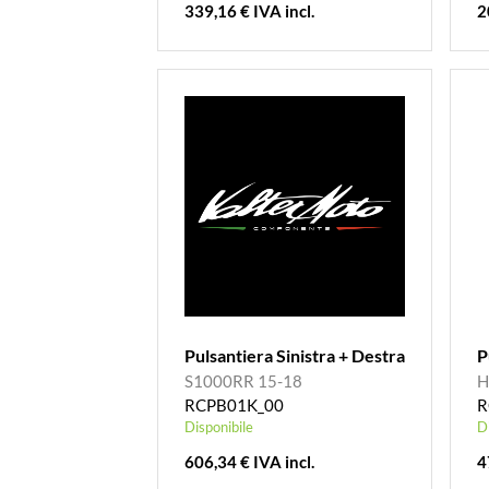
339,16 € IVA incl.
2
Pulsantiera Sinistra + Destra
P
S1000RR 15-18
H
RCPB01K_00
R
Disponibile
D
606,34 € IVA incl.
4