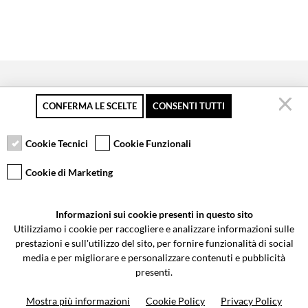
CONFERMA LE SCELTE
CONSENTI TUTTI
Pagamento sicuro
Resi gratuiti fino a 30
Servizio clienti
giorni
Cookie Tecnici
Cookie Funzionali
Cookie di Marketing
VCOMPONENTS SRL UNIPERSONALE
Informazioni sui cookie presenti in questo sito
Via Galileo Galilei 5 | Verano Brianza (MB) 20843 | ITALY
Utilizziamo i cookie per raccogliere e analizzare informazioni sulle
0362-805407
-
info@valtermoto.com
prestazioni e sull'utilizzo del sito, per fornire funzionalità di social
media e per migliorare e personalizzare contenuti e pubblicità
presenti.
Ricerca moto
Mostra più informazioni
Cookie Policy
Privacy Policy