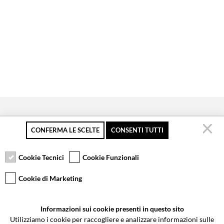
CONFERMA LE SCELTE
CONSENTI TUTTI
Pagamento sicuro
Resi gratuiti fino a 30
Servizio clienti
giorni
Cookie Tecnici
Cookie Funzionali
Cookie di Marketing
VCOMPONENTS SRL UNIPERSONALE
Informazioni sui cookie presenti in questo sito
Via Galileo Galilei 5 | Verano Brianza (MB) 20843 | ITALY
Utilizziamo i cookie per raccogliere e analizzare informazioni sulle