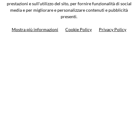
0362-805407
-
info@valtermoto.com
prestazioni e sull'utilizzo del sito, per fornire funzionalità di social
media e per migliorare e personalizzare contenuti e pubblicità
presenti.
Ricerca moto
Mostra più informazioni
Cookie Policy
Privacy Policy
Ricerca prodotto
10%
di sconto sul primo ordine
Iscriviti alla newsletter
Privacy policy
Cookie Policy
Termini e condizioni