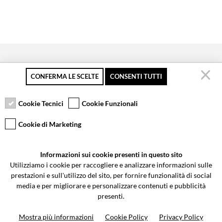
CONFERMA LE SCELTE
CONSENTI TUTTI
Pagamento sicuro
Resi gratuiti fino a 30
Servizio clienti
giorni
Cookie Tecnici
Cookie Funzionali
Cookie di Marketing
VCOMPONENTS SRL UNIPERSONALE
Informazioni sui cookie presenti in questo sito
Via Galileo Galilei 5 | Verano Brianza (MB) 20843 | ITALY
Utilizziamo i cookie per raccogliere e analizzare informazioni sulle
0362-805407
-
info@valtermoto.com
prestazioni e sull'utilizzo del sito, per fornire funzionalità di social
media e per migliorare e personalizzare contenuti e pubblicità
presenti.
Ricerca moto
Mostra più informazioni
Cookie Policy
Privacy Policy