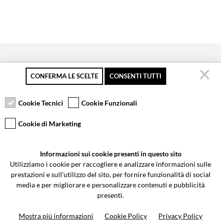
CONFERMA LE SCELTE
CONSENTI TUTTI
Pagamento sicuro
Resi gratuiti fino a 30
Servizio clienti
giorni
Cookie Tecnici
Cookie Funzionali
Cookie di Marketing
VCOMPONENTS SRL UNIPERSONALE
Informazioni sui cookie presenti in questo sito
Via Galileo Galilei 5 | Verano Brianza (MB) 20843 | ITALY
Utilizziamo i cookie per raccogliere e analizzare informazioni sulle
0362-805407
-
info@valtermoto.com
prestazioni e sull'utilizzo del sito, per fornire funzionalità di social
media e per migliorare e personalizzare contenuti e pubblicità
presenti.
Ricerca moto
Mostra più informazioni
Cookie Policy
Privacy Policy