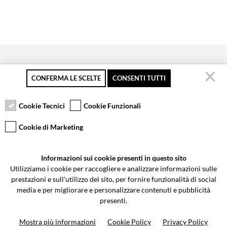
CONFERMA LE SCELTE
CONSENTI TUTTI
Pagamento sicuro
Resi gratuiti fino a 30
Servizio clienti
giorni
Cookie Tecnici
Cookie Funzionali
Cookie di Marketing
VCOMPONENTS SRL UNIPERSONALE
Informazioni sui cookie presenti in questo sito
Via Galileo Galilei 5 | Verano Brianza (MB) 20843 | ITALY
Utilizziamo i cookie per raccogliere e analizzare informazioni sulle
0362-805407
-
info@valtermoto.com
prestazioni e sull'utilizzo del sito, per fornire funzionalità di social
media e per migliorare e personalizzare contenuti e pubblicità
presenti.
Ricerca moto
Mostra più informazioni
Cookie Policy
Privacy Policy