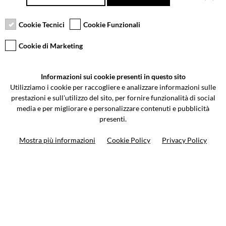
Pagamento sicuro
Resi gratuiti fino a 30
Servizio clienti
giorni
Cookie Tecnici
Cookie Funzionali
Cookie di Marketing
VCOMPONENTS SRL UNIPERSONALE
Informazioni sui cookie presenti in questo sito
Via Galileo Galilei 5 | Verano Brianza (MB) 20843 | ITALY
Utilizziamo i cookie per raccogliere e analizzare informazioni sulle
0362-805407
-
info@valtermoto.com
prestazioni e sull'utilizzo del sito, per fornire funzionalità di social
media e per migliorare e personalizzare contenuti e pubblicità
presenti.
Ricerca moto
Mostra più informazioni
Cookie Policy
Privacy Policy
Ricerca prodotto
10%
di sconto sul primo ordine