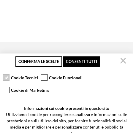
CONFERMA LE SCELTE
CONSENTI TUTTI
Pagamento sicuro
Resi gratuiti fino a 30
Servizio clienti
giorni
Cookie Tecnici
Cookie Funzionali
Cookie di Marketing
VCOMPONENTS SRL UNIPERSONALE
Informazioni sui cookie presenti in questo sito
Via Galileo Galilei 5 | Verano Brianza (MB) 20843 | ITALY
Utilizziamo i cookie per raccogliere e analizzare informazioni sulle
0362-805407
-
info@valtermoto.com
prestazioni e sull'utilizzo del sito, per fornire funzionalità di social
media e per migliorare e personalizzare contenuti e pubblicità