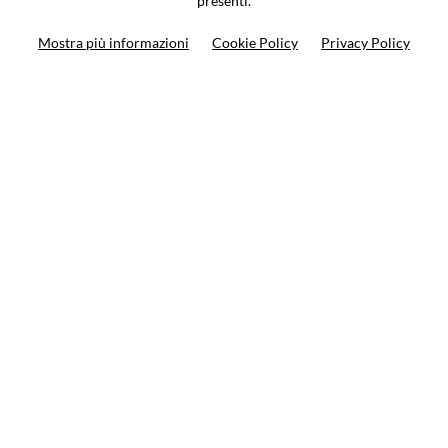
presenti.
Ricerca moto
Mostra più informazioni
Cookie Policy
Privacy Policy
Ricerca prodotto
10%
di sconto sul primo ordine
Iscriviti alla newsletter
Privacy policy
Cookie Policy
Termini e condizioni
© VCOMPONENTS SRL UNIPERSONALE 2021 | P.IVA
08501640968