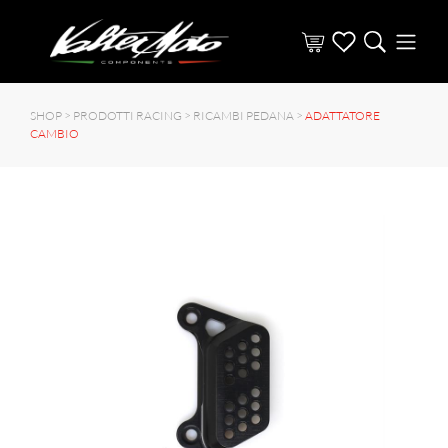
SHOP >
PRODOTTI RACING
>
RICAMBI PEDANA
>
ADATTATORE
CAMBIO