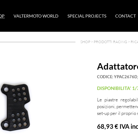
OP
VALTERMOTO WORLD
SPECIAL PROJECTS
CONTACT
SHOP >
PRODOTTI RACING
>
RIC
Adattator
CODICE:
YPAC2676D
DISPONIBILITA' 1/
Le piastre regolab
posizioni, permettend
set-up per il proprio s
68,93 €
IVA inc