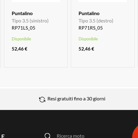
Puntalino
Puntalino
Tipo 3.5 (sinistro)
Tipo 3.5 (destro)
RP71LS_05
RP71RS_05
Disponibile
Disponibile
52,46 €
52,46 €
Resi gratuiti fino a 30 giorni
Ricerca moto
LE