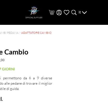
it
AMBI PEDANA
>
ADATTATORE CAMBIO
e Cambio
_00
7 GIORNI
ili permettono da 6 a 9 diverse
o alle pedane di trovare il miglior
tile di guida.
l.