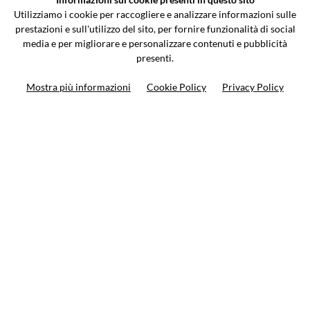
Via Galileo Galilei 5 | Verano Brianza (MB) 20843 | ITALY
Utilizziamo i cookie per raccogliere e analizzare informazioni sulle
0362-805407
-
info@valtermoto.com
prestazioni e sull'utilizzo del sito, per fornire funzionalità di social
media e per migliorare e personalizzare contenuti e pubblicità
presenti.
Ricerca moto
Mostra più informazioni
Cookie Policy
Privacy Policy
Ricerca prodotto
10%
di sconto sul primo ordine
Iscriviti alla newsletter
Privacy policy
Cookie Policy