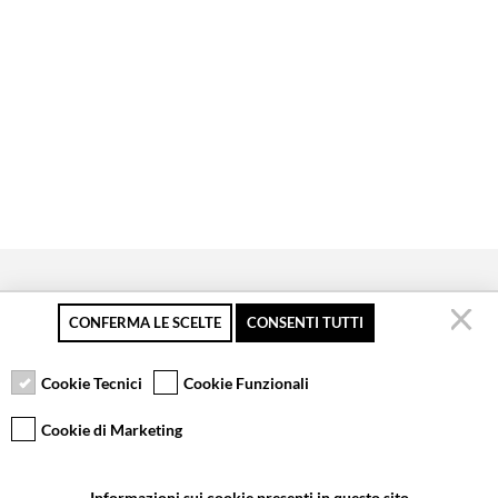
CONFERMA LE SCELTE
CONSENTI TUTTI
Pagamento sicuro
Resi gratuiti fino a 30
Servizio clienti
giorni
Cookie Tecnici
Cookie Funzionali
Cookie di Marketing
VCOMPONENTS SRL UNIPERSONALE
Informazioni sui cookie presenti in questo sito