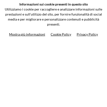
Informazioni sui cookie presenti in questo sito
Via Galileo Galilei 5 | Verano Brianza (MB) 20843 | ITALY
Utilizziamo i cookie per raccogliere e analizzare informazioni sulle
0362-805407
-
info@valtermoto.com
prestazioni e sull'utilizzo del sito, per fornire funzionalità di social
media e per migliorare e personalizzare contenuti e pubblicità
presenti.
Ricerca moto
Mostra più informazioni
Cookie Policy
Privacy Policy
Ricerca prodotto
10%
di sconto sul primo ordine
Iscriviti alla newsletter
Privacy policy