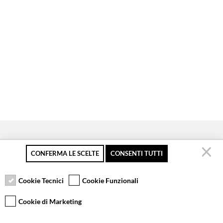
CONFERMA LE SCELTE
CONSENTI TUTTI
Pagamento sicuro
Resi gratuiti fino a 30
Servizio clienti
giorni
Cookie Tecnici
Cookie Funzionali
Cookie di Marketing
VCOMPONENTS SRL UNIPERSONALE