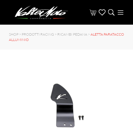
SHOP >
PRODOTTI RACING
>
RICAMBI PEDANA
>
ALETTA PARATACCO
ALLUMINIO