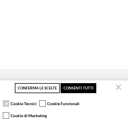
CONFERMA LE SCELTE
CONSENTI TUTTI
Pagamento sicuro
Resi gratuiti fino a 30
Servizio clienti
giorni
Cookie Tecnici
Cookie Funzionali
Cookie di Marketing
VCOMPONENTS SRL UNIPERSONALE