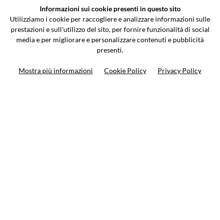
Informazioni sui cookie presenti in questo sito
Via Galileo Galilei 5 | Verano Brianza (MB) 20843 | ITALY
Utilizziamo i cookie per raccogliere e analizzare informazioni sulle
0362-805407
-
info@valtermoto.com
prestazioni e sull'utilizzo del sito, per fornire funzionalità di social
media e per migliorare e personalizzare contenuti e pubblicità
presenti.
Ricerca moto
Mostra più informazioni
Cookie Policy
Privacy Policy
Ricerca prodotto
10%
di sconto sul primo ordine
Iscriviti alla newsletter
Privacy policy