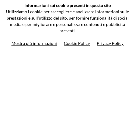
Informazioni sui cookie presenti in questo sito
Via Galileo Galilei 5 | Verano Brianza (MB) 20843 | ITALY
Utilizziamo i cookie per raccogliere e analizzare informazioni sulle
0362-805407
-
info@valtermoto.com
prestazioni e sull'utilizzo del sito, per fornire funzionalità di social
media e per migliorare e personalizzare contenuti e pubblicità
presenti.
Ricerca moto
Mostra più informazioni
Cookie Policy
Privacy Policy
Ricerca prodotto
10%
di sconto sul primo ordine
Iscriviti alla newsletter
Privacy policy