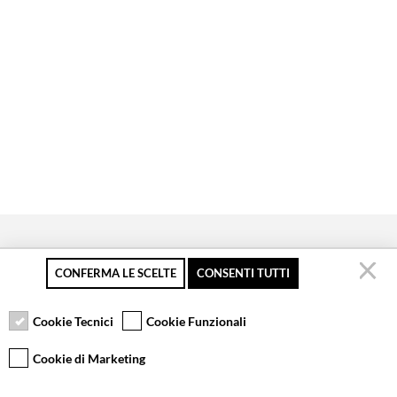
CONFERMA LE SCELTE
CONSENTI TUTTI
Pagamento sicuro
Resi gratuiti fino a 30
Servizio clienti
giorni
Cookie Tecnici
Cookie Funzionali
Cookie di Marketing
VCOMPONENTS SRL UNIPERSONALE