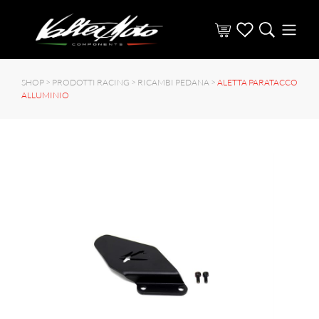
SHOP >
PRODOTTI RACING
>
RICAMBI PEDANA
>
ALETTA PARATACCO
ALLUMINIO