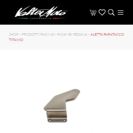
SHOP >
PRODOTTI RACING
>
RICAMBI PEDANA
>
ALETTA PARATACCO
TITANIO