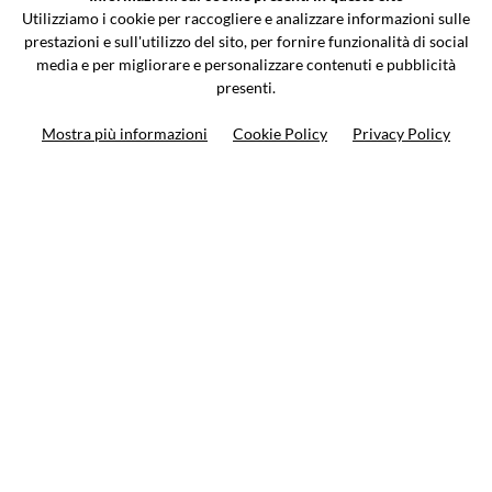
Via Galileo Galilei 5 | Verano Brianza (MB) 20843 | ITALY
Utilizziamo i cookie per raccogliere e analizzare informazioni sulle
0362-805407
-
info@valtermoto.com
prestazioni e sull'utilizzo del sito, per fornire funzionalità di social
media e per migliorare e personalizzare contenuti e pubblicità
presenti.
Ricerca moto
Mostra più informazioni
Cookie Policy
Privacy Policy
Ricerca prodotto
10%
di sconto sul primo ordine
Iscriviti alla newsletter
Privacy policy
Cookie Policy