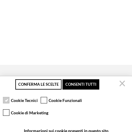
CONFERMA LE SCELTE
CONSENTI TUTTI
Pagamento sicuro
Resi gratuiti fino a 30
Servizio clienti
giorni
Cookie Tecnici
Cookie Funzionali
Cookie di Marketing
VCOMPONENTS SRL UNIPERSONALE
Informazioni sui cookie presenti in questo sito