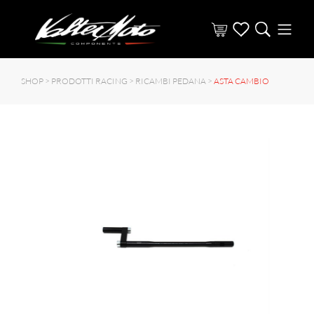
SHOP >
PRODOTTI RACING
>
RICAMBI PEDANA
>
ASTA CAMBIO