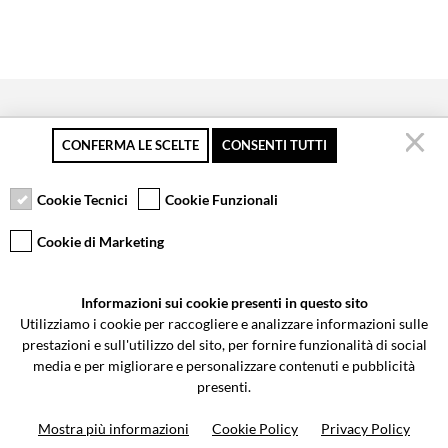
CONFERMA LE SCELTE
CONSENTI TUTTI
Pagamento sicuro
Resi gratuiti fino a 30
Servizio clienti
giorni
Cookie Tecnici
Cookie Funzionali
Cookie di Marketing
VCOMPONENTS SRL UNIPERSONALE
Informazioni sui cookie presenti in questo sito
Via Galileo Galilei 5 | Verano Brianza (MB) 20843 | ITALY
Utilizziamo i cookie per raccogliere e analizzare informazioni sulle
0362-805407
-
info@valtermoto.com
prestazioni e sull'utilizzo del sito, per fornire funzionalità di social
media e per migliorare e personalizzare contenuti e pubblicità
presenti.
Ricerca moto
Mostra più informazioni
Cookie Policy
Privacy Policy