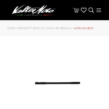
SHOP >
PRODOTTI RACING
>
RICAMBI PEDANA
>
ASTA CAMBIO