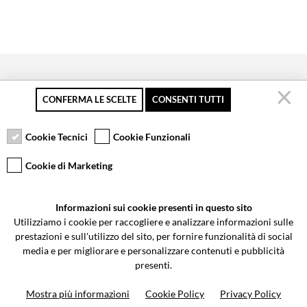
CONFERMA LE SCELTE
CONSENTI TUTTI
Pagamento sicuro
Resi gratuiti fino a 30
Servizio clienti
giorni
Cookie Tecnici
Cookie Funzionali
Cookie di Marketing
VCOMPONENTS SRL UNIPERSONALE
Informazioni sui cookie presenti in questo sito
Via Galileo Galilei 5 | Verano Brianza (MB) 20843 | ITALY
Utilizziamo i cookie per raccogliere e analizzare informazioni sulle
0362-805407
-
info@valtermoto.com
prestazioni e sull'utilizzo del sito, per fornire funzionalità di social
media e per migliorare e personalizzare contenuti e pubblicità
presenti.
Ricerca moto
Mostra più informazioni
Cookie Policy
Privacy Policy