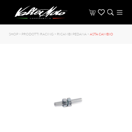
SHOP >
PRODOTTI RACING
>
RICAMBI PEDANA
>
ASTA CAMBIO