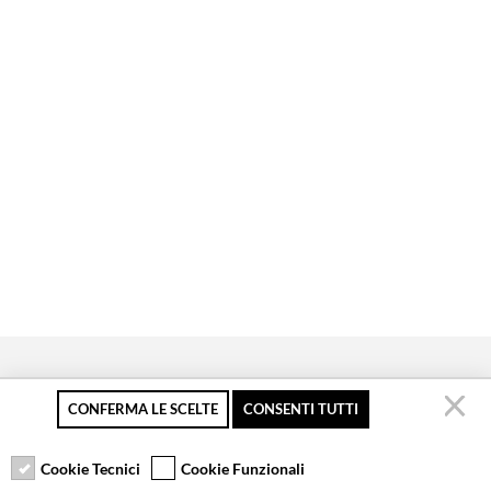
CONFERMA LE SCELTE
CONSENTI TUTTI
Pagamento sicuro
Resi gratuiti fino a 30
Servizio clienti
giorni
Cookie Tecnici
Cookie Funzionali