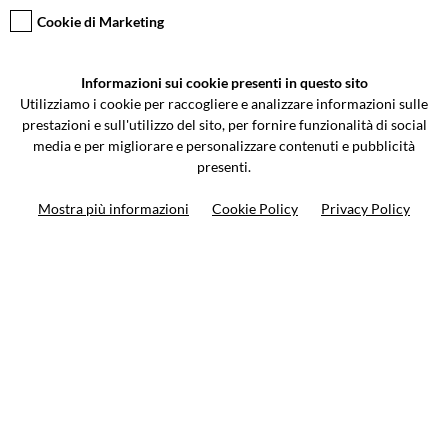
Cookie di Marketing
VCOMPONENTS SRL UNIPERSONALE
Informazioni sui cookie presenti in questo sito
Via Galileo Galilei 5 | Verano Brianza (MB) 20843 | ITALY
Utilizziamo i cookie per raccogliere e analizzare informazioni sulle
0362-805407
-
info@valtermoto.com
prestazioni e sull'utilizzo del sito, per fornire funzionalità di social
media e per migliorare e personalizzare contenuti e pubblicità
presenti.
Ricerca moto
Mostra più informazioni
Cookie Policy
Privacy Policy
Ricerca prodotto
10%
di sconto sul primo ordine
Iscriviti alla newsletter