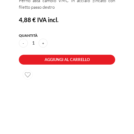
Perno asta cambio VMC in acciaio zincato con
filetto passo destro
4,88 €
IVA incl.
QUANTITÀ
1
-
+
AGGIUNGI AL CARRELLO