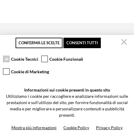
CONFERMA LE SCELTE
CONSENTI TUTTI
Pagamento sicuro
Resi gratuiti fino a 30
Servizio clienti
giorni
Cookie Tecnici
Cookie Funzionali
Cookie di Marketing
VCOMPONENTS SRL UNIPERSONALE
Informazioni sui cookie presenti in questo sito
Via Galileo Galilei 5 | Verano Brianza (MB) 20843 | ITALY
Utilizziamo i cookie per raccogliere e analizzare informazioni sulle
0362-805407
-
info@valtermoto.com
prestazioni e sull'utilizzo del sito, per fornire funzionalità di social
media e per migliorare e personalizzare contenuti e pubblicità
presenti.
Ricerca moto
Mostra più informazioni
Cookie Policy
Privacy Policy