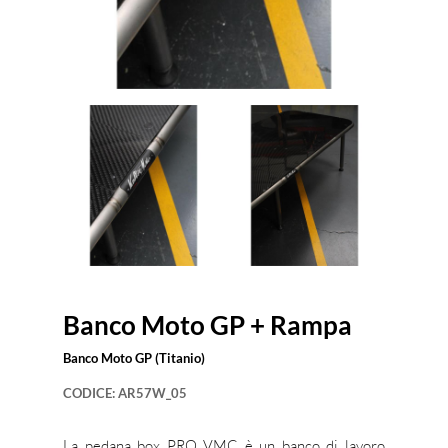
Banco Moto GP + Rampa
Banco Moto GP (Titanio)
CODICE:
AR57W_05
La pedana box PRO VMC è un banco di lavoro