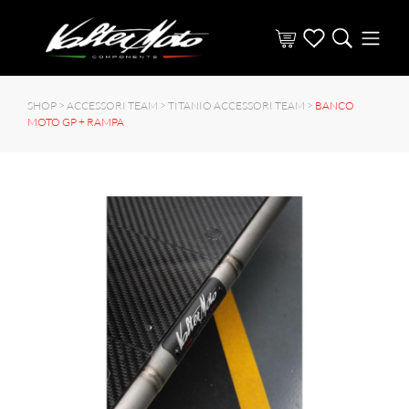
SHOP >
ACCESSORI TEAM
>
TITANIO ACCESSORI TEAM
>
BANCO
MOTO GP + RAMPA