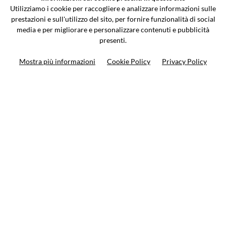
Via Galileo Galilei 5 | Verano Brianza (MB) 20843 | ITALY
Utilizziamo i cookie per raccogliere e analizzare informazioni sulle
0362-805407
-
info@valtermoto.com
prestazioni e sull'utilizzo del sito, per fornire funzionalità di social
media e per migliorare e personalizzare contenuti e pubblicità
presenti.
Ricerca moto
Mostra più informazioni
Cookie Policy
Privacy Policy
Ricerca prodotto
10%
di sconto sul primo ordine
Iscriviti alla newsletter
Privacy policy
Cookie Policy