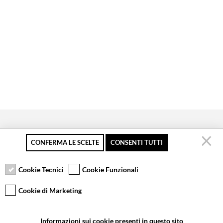
CONFERMA LE SCELTE
CONSENTI TUTTI
Pagamento sicuro
Resi gratuiti fino a 30
Servizio clienti
giorni
Cookie Tecnici
Cookie Funzionali
Cookie di Marketing
VCOMPONENTS SRL UNIPERSONALE
Informazioni sui cookie presenti in questo sito