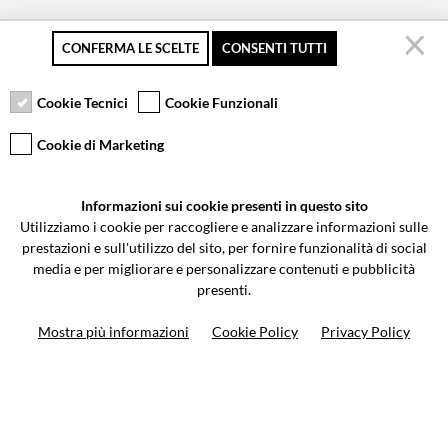
CONFERMA LE SCELTE
CONSENTI TUTTI
Pagamento sicuro
Resi gratuiti fino a 30
Servizio clienti
giorni
Cookie Tecnici
Cookie Funzionali
Cookie di Marketing
VCOMPONENTS SRL UNIPERSONALE
Informazioni sui cookie presenti in questo sito
Via Galileo Galilei 5 | Verano Brianza (MB) 20843 | ITALY
Utilizziamo i cookie per raccogliere e analizzare informazioni sulle
0362-805407
-
info@valtermoto.com
prestazioni e sull'utilizzo del sito, per fornire funzionalità di social
media e per migliorare e personalizzare contenuti e pubblicità
presenti.
Ricerca moto
Mostra più informazioni
Cookie Policy
Privacy Policy
Ricerca prodotto