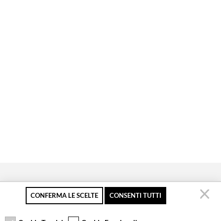
CONFERMA LE SCELTE
CONSENTI TUTTI
Pagamento sicuro
Resi gratuiti fino a 30
Servizio clienti
giorni