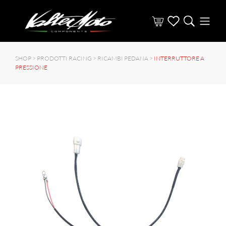
SHOP >
PRODOTTI RACING
>
RICAMBI PEDANA
>
INTERRUTTORE A
PRESSIONE