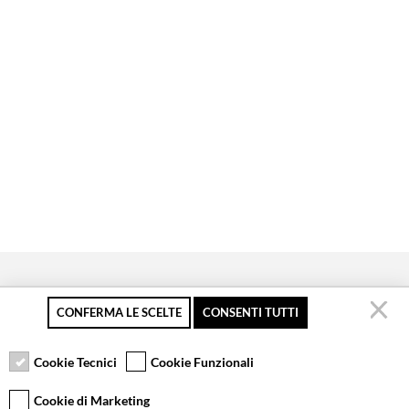
CONFERMA LE SCELTE
CONSENTI TUTTI
Pagamento sicuro
Resi gratuiti fino a 30
Servizio clienti
giorni
Cookie Tecnici
Cookie Funzionali
Cookie di Marketing