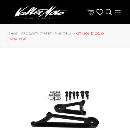
SHOP >
PRODOTTI STREET
>
PARATELAI
>
KIT MONTAGGIO
PARATELAI