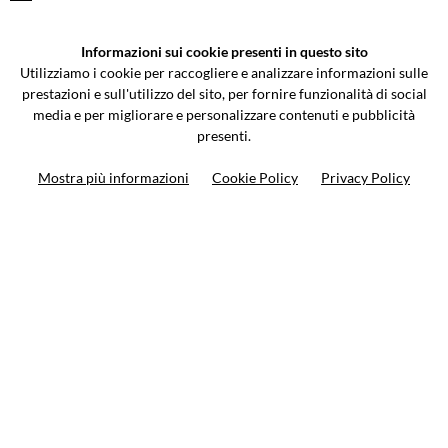
VCOMPONENTS SRL UNIPERSONALE
Informazioni sui cookie presenti in questo sito
Via Galileo Galilei 5 | Verano Brianza (MB) 20843 | ITALY
Utilizziamo i cookie per raccogliere e analizzare informazioni sulle
0362-805407
-
info@valtermoto.com
prestazioni e sull'utilizzo del sito, per fornire funzionalità di social
media e per migliorare e personalizzare contenuti e pubblicità
presenti.
Ricerca moto
Mostra più informazioni
Cookie Policy
Privacy Policy
Ricerca prodotto
10%
di sconto sul primo ordine
Iscriviti alla newsletter